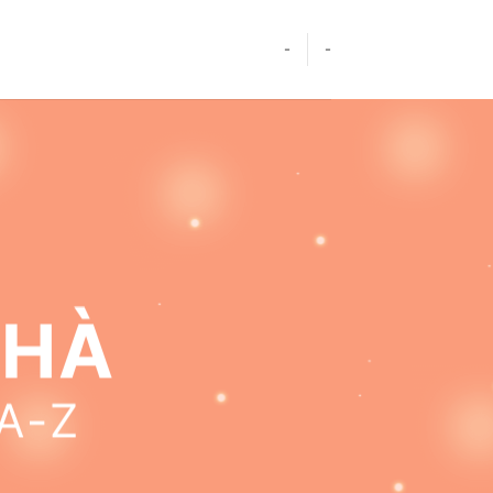
-
-
NHÀ
A-Z