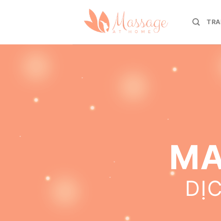
TRA
MA
DỊ