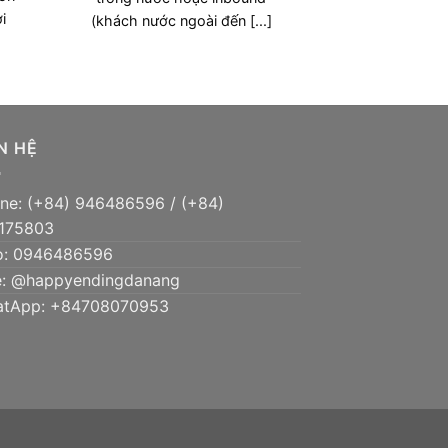
i
(khách nước ngoài đến [...]
N HỆ
ne: (+84) 946486596 / (+84)
175803
o: 0946486596
e: @happyendingdanang
tApp: +84708070953