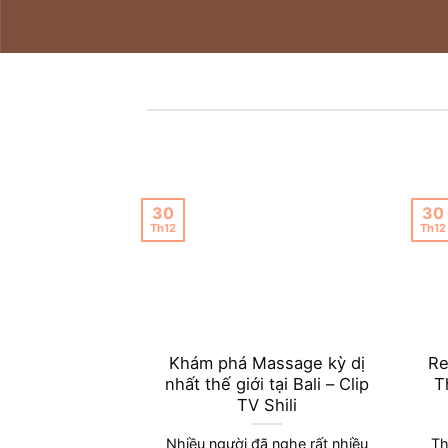
30
30
Th12
Th12
Khám phá Massage kỳ dị
Re
nhất thế giới tại Bali – Clip
T
TV Shili
Nhiều người đã nghe rất nhiều
Th