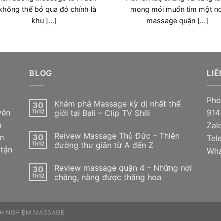
không thể bỏ qua đó chính là
mong mỏi muốn tìm một nơ
khu [...]
massage quận [...]
BLOG
LIÊ
Pho
Khám phá Massage kỳ dị nhất thế
30
yên
914
Th12
giới tại Bali – Clip TV Shili
n
Zal
Reivew Massage Thủ Đức – Thiên
n
30
Tel
Th12
đường thư giãn từ A đến Z
 tận
Wha
Review massage quận 4 – Những nơi
30
Th12
chàng, nàng được thăng hoa
NH NGHIỆM MASSAGE